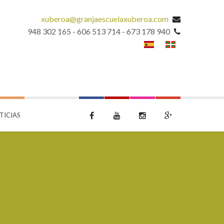
xuberoa@granjaescuelaxuberoa.com
948 302 165 - 606 513 714 - 673 178 940
TICIAS