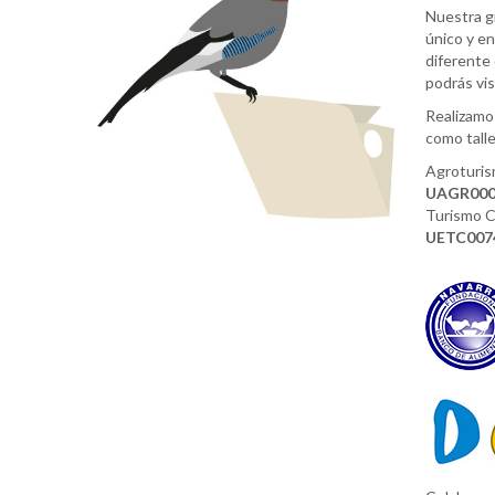
Nuestra g
único y en
diferente
podrás vis
Realizamos
como tall
Agroturis
UAGR00
Turismo C
UETC007