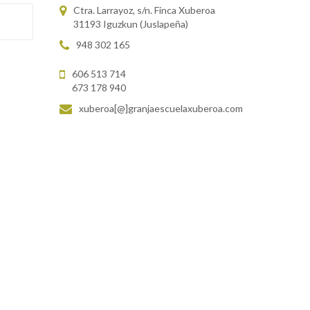
Ctra. Larrayoz, s/n. Finca Xuberoa
31193 Iguzkun (Juslapeña)
948 302 165
606 513 714
673 178 940
xuberoa[@]granjaescuelaxuberoa.com