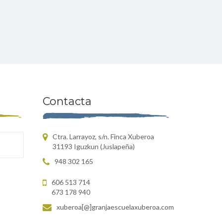
Contacta
Ctra. Larrayoz, s/n. Finca Xuberoa
31193 Iguzkun (Juslapeña)
948 302 165
606 513 714
673 178 940
xuberoa[@]granjaescuelaxuberoa.com