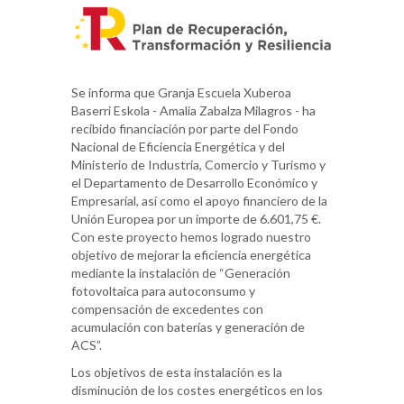
Se informa que Granja Escuela Xuberoa
Baserri Eskola - Amalia Zabalza Milagros - ha
recibido financiación por parte del Fondo
Nacional de Eficiencia Energética y del
Ministerio de Industria, Comercio y Turismo y
el Departamento de Desarrollo Económico y
Empresarial, así como el apoyo financiero de la
Unión Europea por un importe de 6.601,75 €.
Con este proyecto hemos logrado nuestro
objetivo de mejorar la eficiencia energética
mediante la instalación de “Generación
fotovoltaica para autoconsumo y
compensación de excedentes con
acumulación con baterías y generación de
ACS”.
Los objetivos de esta instalación es la
disminución de los costes energéticos en los