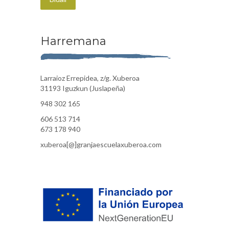
Harremana
Larraioz Errepidea, z/g. Xuberoa
31193 Iguzkun (Juslapeña)
948 302 165
606 513 714
673 178 940
xuberoa[@]granjaescuelaxuberoa.com