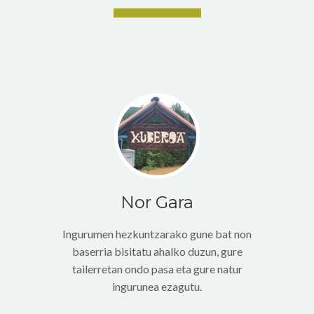
Nor Gara
Ingurumen hezkuntzarako gune bat non
baserria bisitatu ahalko duzun, gure
tailerretan ondo pasa eta gure natur
ingurunea ezagutu.