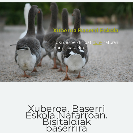
Xuberoa Baserri Eskola
Toki desberdin bat
zure
naturari
buruz ikasteko
Xuberoa, Baserri
Eskola Nafarroan.
Bisitaldiak
baserrira