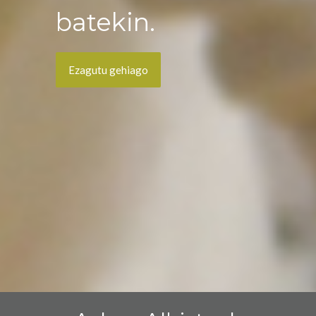
batekin.
Ezagutu gehiago