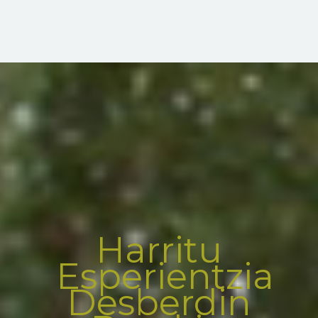
Harritu
Esperientzia
Desberdin