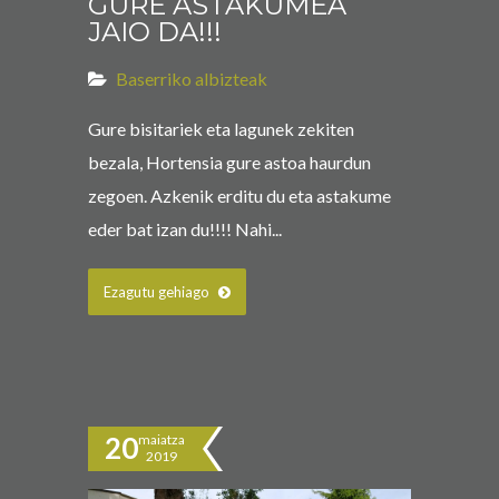
GURE ASTAKUMEA
JAIO DA!!!
Baserriko albizteak
Gure bisitariek eta lagunek zekiten
bezala, Hortensia gure astoa haurdun
zegoen. Azkenik erditu du eta astakume
eder bat izan du!!!! Nahi...
Ezagutu gehiago
20
maiatza
2019