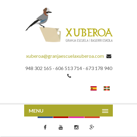
xuberoa@granjaescuelaxuberoa.com
948 302 165 - 606 513 714 - 673 178 940
MENU