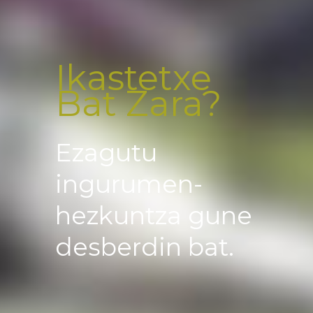
Ikastetxe
Bat Zara?
Ezagutu
ingurumen-
hezkuntza gune
desberdin bat.