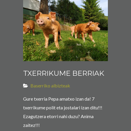
TXERRIKUME BERRIAK
Baserriko albizteak
Gure txerria Pepa amatxo izan da! 7
txerrikume polit eta jostalari izan ditu!!!
Ezagutzera etorri nahi duzu? Anima
zaitez!!!