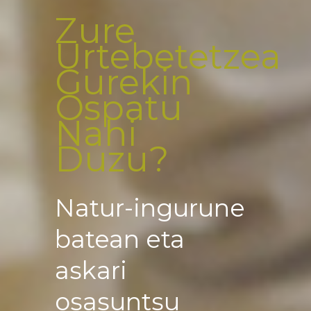
Zure
Urtebetetzea
Gurekin
Ospatu
Nahi
Duzu?
Natur-ingurune
batean eta
askari
osasuntsu