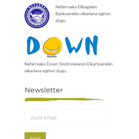
Nafarroako Elikagaien
Bankuarekin elkarlana egiten
dugu.
Nafarroako Down Sindromearen Elkartearekin
elkarlana egiten dugu.
Newsletter