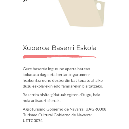
Xuberoa Baserri Eskola
Gure baserria ingurune aparta batean
kokatuta dago eta bertan ingurumen-
hezkuntza gune desberdin bat topatu ahalko
duzu eskolarekin edo familiarekin bisitatzeko.
Baserrira bisita gidatuak egiten ditugu, hala
nola artisau-tailerrak.
Agroturismo Gobierno de Navarra:
UAGR0008
Turismo Cultural Gobierno de Navarra:
UETC0074