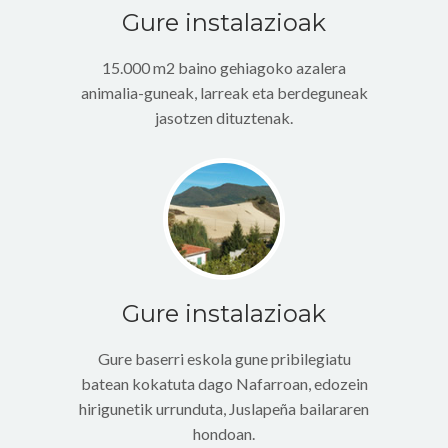
Gure instalazioak
15.000 m2 baino gehiagoko azalera
animalia-guneak, larreak eta berdeguneak
jasotzen dituztenak.
Gure instalazioak
Gure baserri eskola gune pribilegiatu
batean kokatuta dago Nafarroan, edozein
hirigunetik urrunduta, Juslapeña bailararen
hondoan.