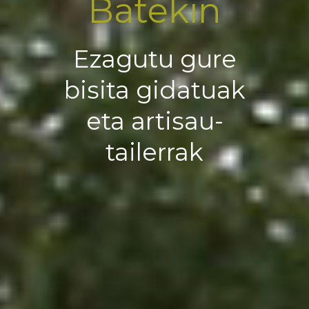
Batekin
Ezagutu gure
bisita gidatuak
eta artisau-
tailerrak