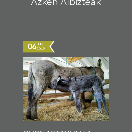
Azken Albizteak
06
Eka
2019