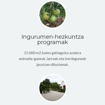
Ingurumen-hezkuntza
programak
15.000 m2 baino gehiagoko azalera
animalia-guneak, larreak eta berdeguneak
jasotzen dituztenak.