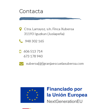
Contacta
Ctra. Larrayoz, s/n. Finca Xuberoa
31193 Iguzkun (Juslapeña)
948 302 165
606 513 714
673 178 940
xuberoa[@]granjaescuelaxuberoa.com