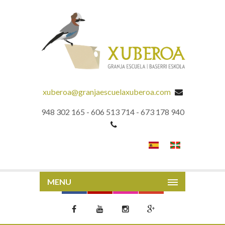
xuberoa@granjaescuelaxuberoa.com
948 302 165 - 606 513 714 - 673 178 940
MENU