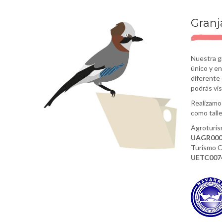
Granj
Nuestra g
único y en
diferente
podrás vis
Realizamos
como tall
Agroturis
UAGR00
Turismo C
UETC007