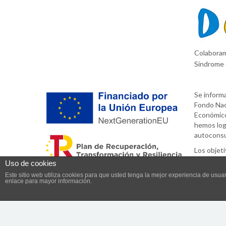
Colaboram
Síndrome
Se informa
Fondo Nac
Económico
hemos logr
autoconsu
Los objeti
actividad 
Uso de cookies
El empleo 
Este sitio web utiliza cookies para que usted tenga la mejor experiencia de us
enlace para mayor información.
efecto inv
Granja Escuela Xubeoa ©
Aviso legal
|
Política de cookies