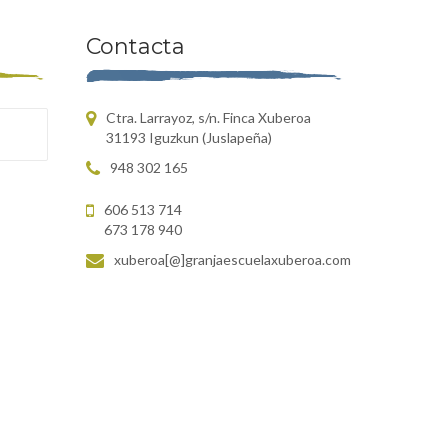
Contacta
Ctra. Larrayoz, s/n. Finca Xuberoa
31193 Iguzkun (Juslapeña)
948 302 165
606 513 714
673 178 940
xuberoa[@]granjaescuelaxuberoa.com