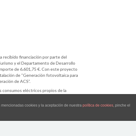
 recibido financiación por parte del
 Turismo y el Departamento de Desarrollo
 importe de 6.601,75 €. Con este proyecto
stalación de “Generación fotovoltaica para
ración de ACS”.
os consumos eléctricos propios de la
ción de ACS.
 permite disminuir el vertido de gases de
as mencionadas cookies y la aceptación de nuestra
política de cookies
, pinche el
tico.
Síguenos