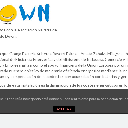
os con la Asociación Navarra de
 de Down.
 que Granja Escuela Xuberoa Baserri Eskola - Amalia Zabalza Milagros - ha
ional de Eficiencia Energética y del Ministerio de Industria, Comercio y
 y Empresarial, así como el apoyo financiero de la Unión Europea por un
ado nuestro objetivo de mejorar la eficiencia energética mediante la in
mo y compensación de excedentes con acumulación con baterías y gene
vos de esta instalación es la disminución de los costes energéticos en l
incluyendo, iluminación y otros consumos eléctricos, así como la genera
de energías renovables, como es el caso de la energía solar fotovoltaica,
uario. Si continúa navegando está dando su consentimiento para la aceptación de l
ernadero, siendo una herramienta efectiva para combatir el cambio climá
ACEPTAR