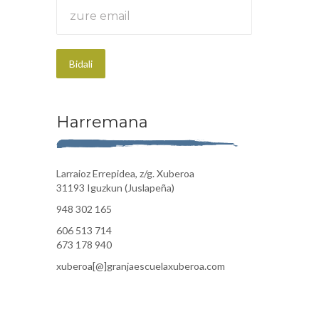
Harremana
Larraioz Errepidea, z/g. Xuberoa
31193 Iguzkun (Juslapeña)
948 302 165
606 513 714
673 178 940
xuberoa[@]granjaescuelaxuberoa.com