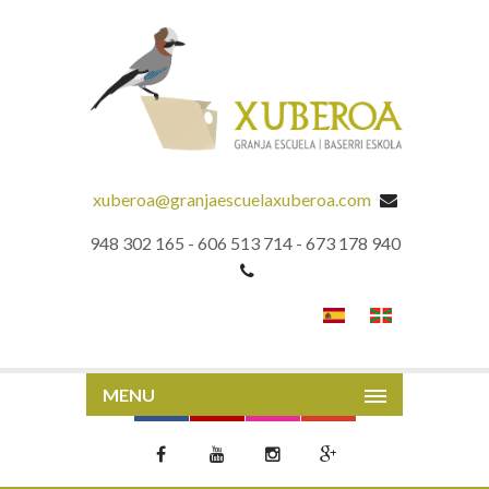
xuberoa@granjaescuelaxuberoa.com
948 302 165 - 606 513 714 - 673 178 940
MENU